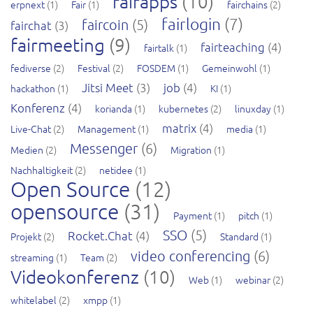
fairapps
(10)
erpnext
(1)
Fair
(1)
fairchains
(2)
fairlogin
(7)
faircoin
(5)
fairchat
(3)
fairmeeting
(9)
fairteaching
(4)
fairtalk
(1)
fediverse
(2)
Festival
(2)
FOSDEM
(1)
Gemeinwohl
(1)
Jitsi Meet
(3)
job
(4)
hackathon
(1)
KI
(1)
Konferenz
(4)
korianda
(1)
kubernetes
(2)
linuxday
(1)
matrix
(4)
Live-Chat
(2)
Management
(1)
media
(1)
Messenger
(6)
Medien
(2)
Migration
(1)
Nachhaltigkeit
(2)
netidee
(1)
Open Source
(12)
opensource
(31)
Payment
(1)
pitch
(1)
SSO
(5)
Rocket.Chat
(4)
Projekt
(2)
Standard
(1)
video conferencing
(6)
streaming
(1)
Team
(2)
Videokonferenz
(10)
Web
(1)
webinar
(2)
whitelabel
(2)
xmpp
(1)