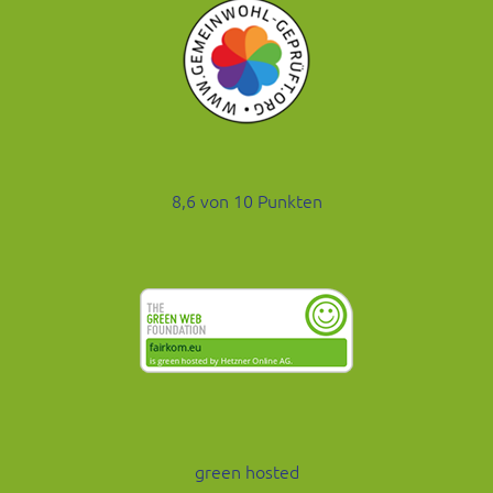
8,6 von 10 Punkten
green hosted