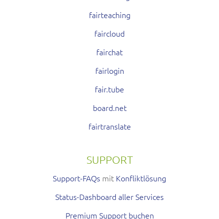
fairteaching
faircloud
fairchat
fairlogin
fair.tube
board.net
fairtranslate
SUPPORT
Support-FAQs
mit
Konfliktlösung
Status-Dashboard aller Services
Premium Support buchen