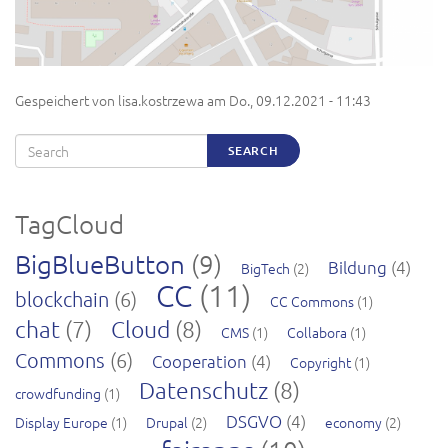
Gespeichert von
lisa.kostrzewa
am
Do., 09.12.2021 - 11:43
Search
SEARCH
TagCloud
BigBlueButton
(9)
Bildung
(4)
BigTech
(2)
CC
(11)
blockchain
(6)
CC Commons
(1)
chat
(7)
Cloud
(8)
CMS
(1)
Collabora
(1)
Commons
(6)
Cooperation
(4)
Copyright
(1)
Datenschutz
(8)
crowdfunding
(1)
DSGVO
(4)
Display Europe
(1)
Drupal
(2)
economy
(2)