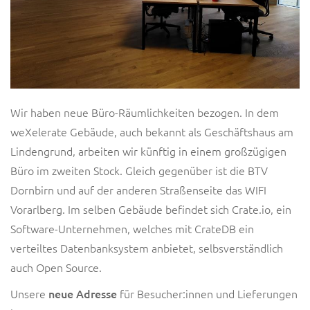
Wir haben neue Büro-Räumlichkeiten bezogen. In dem
weXelerate Gebäude, auch bekannt als Geschäftshaus am
Lindengrund, arbeiten wir künftig in einem großzügigen
Büro im zweiten Stock. Gleich gegenüber ist die BTV
Dornbirn und auf der anderen Straßenseite das WIFI
Vorarlberg. Im selben Gebäude befindet sich Crate.io, ein
Software-Unternehmen, welches mit CrateDB ein
verteiltes Datenbanksystem anbietet, selbsverständlich
auch Open Source.
Unsere
neue Adresse
für Besucher:innen und Lieferungen