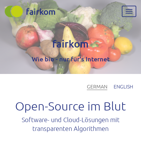
Direkt
zum
Navig
Inhalt
aktiv
fairkom
Wie bio - nur für's Internet
GERMAN
ENGLISH
Open-Source im Blut
Software- und Cloud-Lösungen mit
transparenten Algorithmen