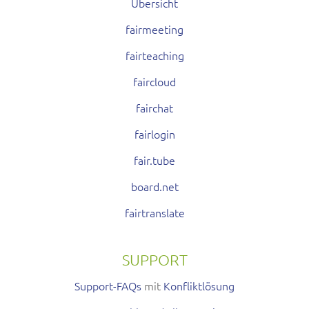
Übersicht
fairmeeting
fairteaching
faircloud
fairchat
fairlogin
fair.tube
board.net
fairtranslate
SUPPORT
Support-FAQs
mit
Konfliktlösung