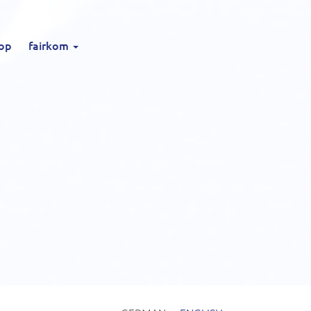
op
fairkom