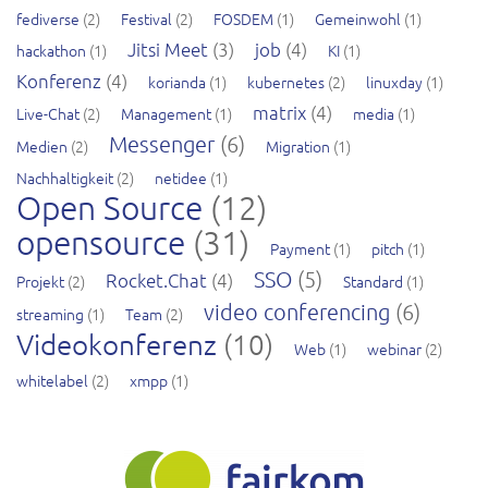
fediverse
(2)
Festival
(2)
FOSDEM
(1)
Gemeinwohl
(1)
Jitsi Meet
(3)
job
(4)
hackathon
(1)
KI
(1)
Konferenz
(4)
korianda
(1)
kubernetes
(2)
linuxday
(1)
matrix
(4)
Live-Chat
(2)
Management
(1)
media
(1)
Messenger
(6)
Medien
(2)
Migration
(1)
Nachhaltigkeit
(2)
netidee
(1)
Open Source
(12)
opensource
(31)
Payment
(1)
pitch
(1)
SSO
(5)
Rocket.Chat
(4)
Projekt
(2)
Standard
(1)
video conferencing
(6)
streaming
(1)
Team
(2)
Videokonferenz
(10)
Web
(1)
webinar
(2)
whitelabel
(2)
xmpp
(1)