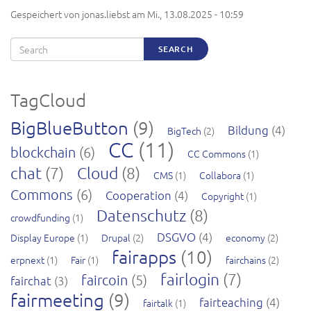
Gespeichert von
jonas.liebst
am
Mi., 13.08.2025 - 10:59
Search
SEARCH
TagCloud
BigBlueButton
(9)
Bildung
(4)
BigTech
(2)
CC
(11)
blockchain
(6)
CC Commons
(1)
chat
(7)
Cloud
(8)
CMS
(1)
Collabora
(1)
Commons
(6)
Cooperation
(4)
Copyright
(1)
Datenschutz
(8)
crowdfunding
(1)
DSGVO
(4)
Display Europe
(1)
Drupal
(2)
economy
(2)
fairapps
(10)
erpnext
(1)
Fair
(1)
fairchains
(2)
fairlogin
(7)
faircoin
(5)
fairchat
(3)
fairmeeting
(9)
fairteaching
(4)
fairtalk
(1)