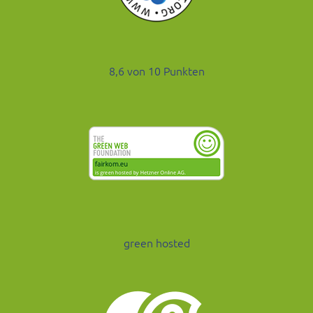
8,6 von 10 Punkten
green hosted