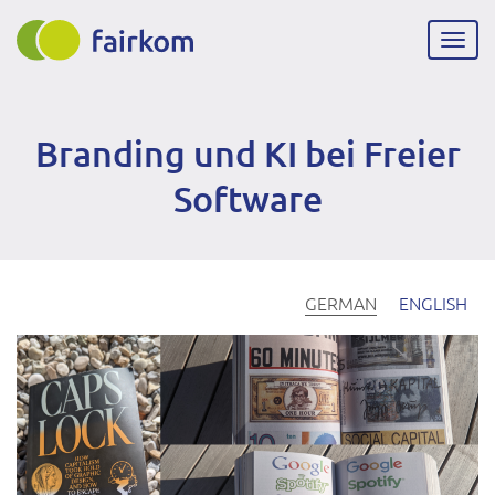
Direkt
zum
Navig
Inhalt
aktiv
Branding und KI bei Freier
Software
GERMAN
ENGLISH